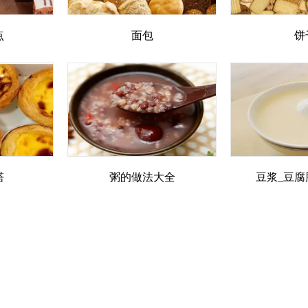
点
面包
饼
塔
粥的做法大全
豆浆_豆腐