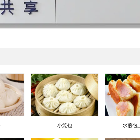
子
小笼包
水煎包