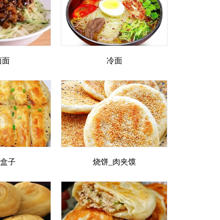
卤面
冷面
_盒子
烧饼_肉夹馍