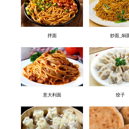
拌面
炒面_焖
意大利面
饺子