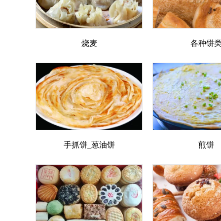
烧麦
各种饼
手抓饼_葱油饼
煎饼