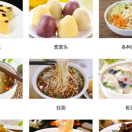
糕
窝窝头
各种
拉面
烩