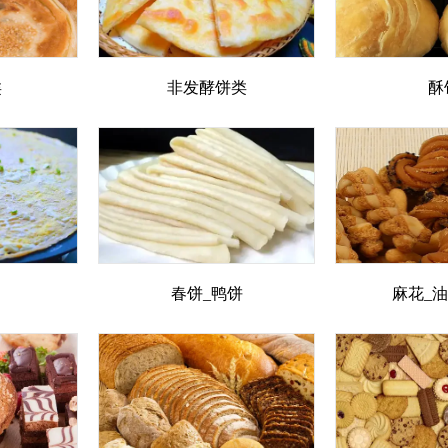
类
非发酵饼类
酥
春饼_鸭饼
麻花_