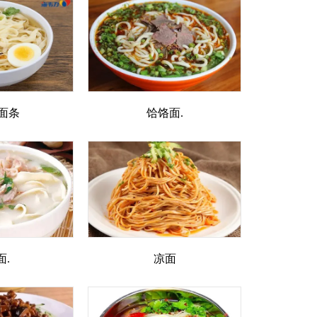
面条
饸饹面.
面.
凉面