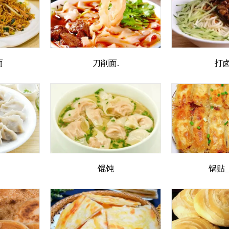
面
刀削面.
打
馄饨
锅贴