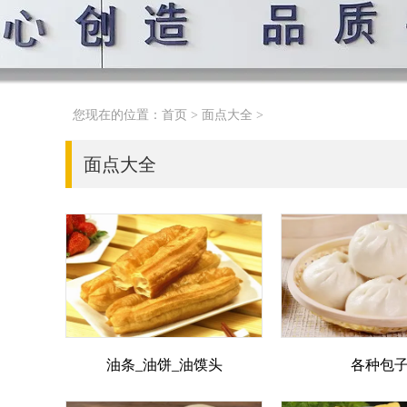
您现在的位置：
首页
>
面点大全
>
面点大全
油条_油饼_油馍头
各种包