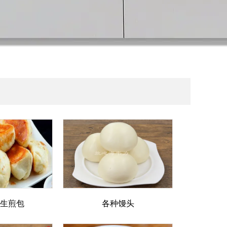
_生煎包
各种馒头