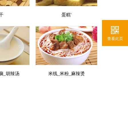
干
蛋糕'
查看此页
脑_胡辣汤
米线_米粉_麻辣烫