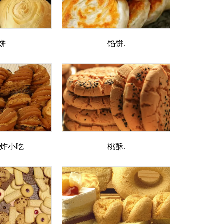
饼
馅饼.
油炸小吃
桃酥.