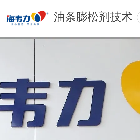
油条膨松剂技术