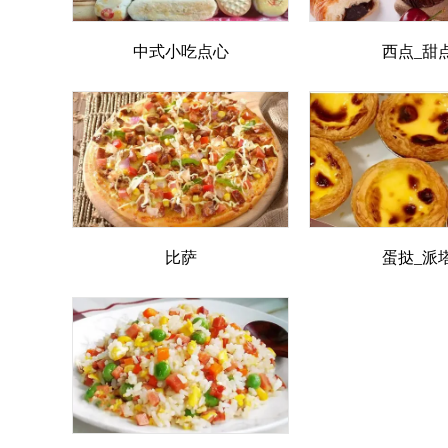
中式小吃点心
西点_甜
比萨
蛋挞_派