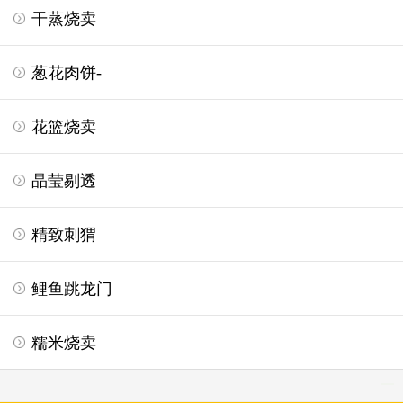
干蒸烧卖
葱花肉饼-
花篮烧卖
晶莹剔透
精致刺猬
鲤鱼跳龙门
糯米烧卖